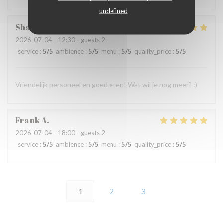
undefined
Sharissa
K
2026-07-04
- 12:30 - guests 2
service
:
5
/5
ambience
:
5
/5
menu
:
5
/5
quality_price
:
5
/5
Vriendelijk personeel en goed eten! Wat wil je nog meer? :)
Frank
A
2026-07-04
- 18:00 - guests 2
service
:
5
/5
ambience
:
5
/5
menu
:
5
/5
quality_price
:
5
/5
1
2
3