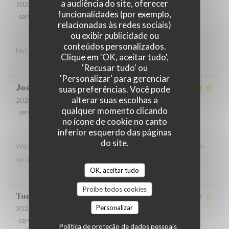
a audiência do site, oferecer
2026-07-29
- 17:30 - guests 3
funcionalidades (por exemplo,
service
:
5
/5
ambience
:
5
/5
menu
:
5
/5
quality_price
:
5
/5
relacionadas às redes sociais)
ou exibir publicidade ou
conteúdos personalizados.
Nvt
Clique em 'OK, aceitar tudo',
'Recusar tudo' ou
'Personalizar' para gerenciar
Jos
D
suas preferências. Você pode
alterar suas escolhas a
2026-07-24
- 19:00 - guests 2
qualquer momento clicando
service
:
5
/5
ambience
:
5
/5
menu
:
4
/5
quality_price
:
4
/5
no ícone de cookie no canto
inferior esquerdo das páginas
do site.
Wij vinden shareable fusion gerechten heerlijk. Wellicht om
op de kaart te zetten en een paar keer per jaar te variëren
OK, aceitar tudo
Proíbe todos cookies
Tonnie
V
Personalizar
2026-07-21
- 17:30 - guests 8
service
:
5
/5
ambience
:
4
/5
menu
:
5
/5
quality_price
:
4
/5
Política de proteção de dados pessoais