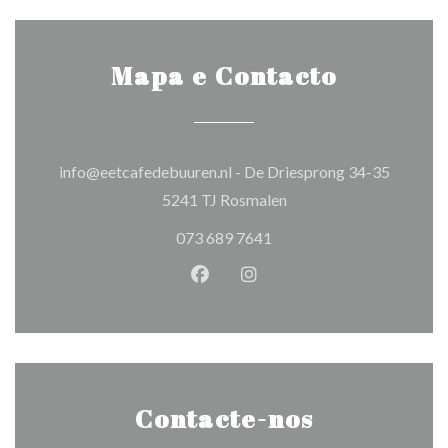
Mapa e Contacto
info@eetcafedebuuren.nl - De Driesprong 34-35
((abre numa nova janela
5241 TJ Rosmalen
073 689 7641
Facebook ((abre numa nova jane
Instagram ((abre numa nov
Contacte-nos