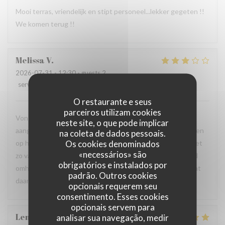
Mooi terras, vriendelijk en stipt personeel...lekker gegeten !!
We komen terug !!
Melissa
V
2026-07-31
- 12:30 - guests 2
service
:
3
/5
ambience
:
3
/5
menu
:
5
/5
quality_price
:
4
/5
O restaurante e seus
parceiros utilizam cookies
Vond de bediening matig, duurde 15 min voordat we
neste site, o que pode implicar
aangesproken werden voor iets te eten terwijl we al drinken
na coleta de dados pessoais.
Os cookies denominados
op hadden en de kaart al hadden gezien. Ik vond dat we niet
«necessários» são
zo vanuit de bediening zelf gezien werden. Moest me hand
obrigatórios e instalados por
omhoog doen wilde iemand naar onze tafel komen. Vind dat
padrão. Outros cookies
daar nog veel verbetering in kan komen
opcionais requerem seu
consentimento. Esses cookies
opcionais servem para
Leny
S
analisar sua navegação, medir