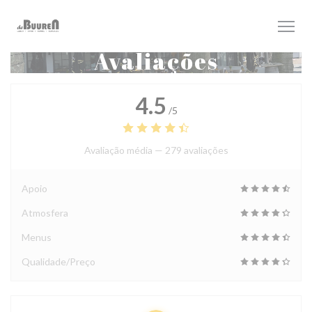
Painel de Gerenciamento de Cookies
Avaliações
4.5
/5
Avaliação média —
279 avaliações
Apoio
Atmosfera
Menus
Qualidade/Preço