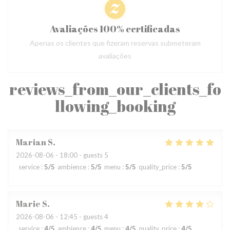
Avaliações 100% certificadas
Apenas os clientes que fizeram reservas submeteram
avaliações
reviews_from_our_clients_fo
llowing_booking
Marian
S
2026-08-06
- 18:00 - guests 5
service
:
5
/5
ambience
:
5
/5
menu
:
5
/5
quality_price
:
5
/5
Marie
S
2026-08-06
- 12:45 - guests 4
service
:
4
/5
ambience
:
4
/5
menu
:
4
/5
quality_price
:
4
/5