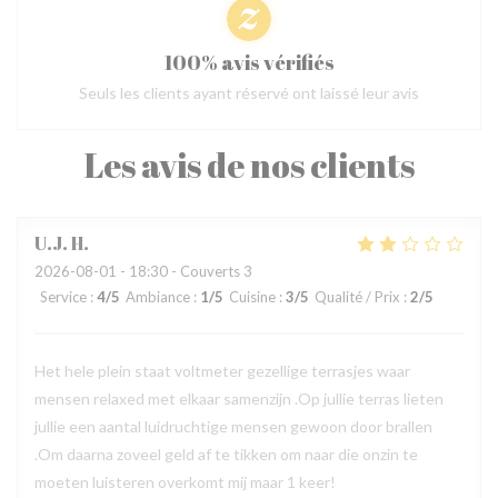
100% avis vérifiés
Seuls les clients ayant réservé ont laissé leur avis
Les avis de nos clients
U.J.
H
2026-08-01
- 18:30 - Couverts 3
Service
:
4
/5
Ambiance
:
1
/5
Cuisine
:
3
/5
Qualité / Prix
:
2
/5
Het hele plein staat voltmeter gezellige terrasjes waar
mensen relaxed met elkaar samenzijn .Op jullie terras lieten
jullie een aantal luidruchtige mensen gewoon door brallen
.Om daarna zoveel geld af te tikken om naar die onzin te
moeten luisteren overkomt mij maar 1 keer!