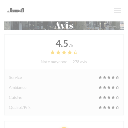
Personnalisation de vos choix en matière de cookies
Avis
4.5
/5
Note moyenne —
278 avis
Service
Ambiance
Cuisine
Qualité/Prix