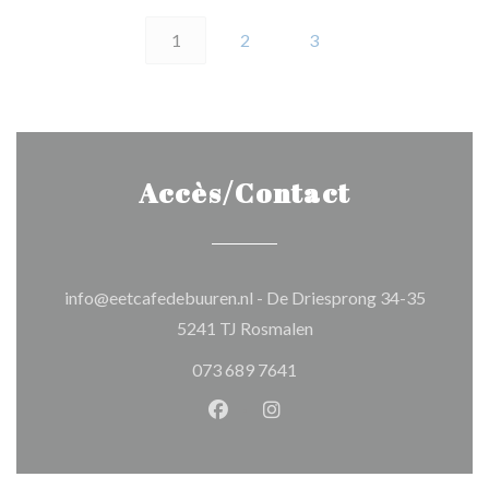
1
2
3
Accès/Contact
info@eetcafedebuuren.nl - De Driesprong 34-35
((ouvre une nouvelle fen
5241 TJ Rosmalen
073 689 7641
Facebook ((ouvre une nouvelle 
Instagram ((ouvre une nou