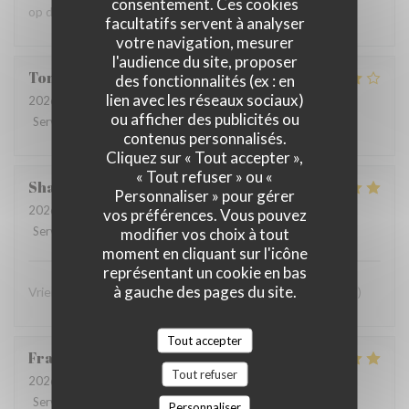
consentement. Ces cookies
op de kaart te zetten en een paar keer per jaar te variëren
facultatifs servent à analyser
votre navigation, mesurer
l'audience du site, proposer
Tonnie
V
des fonctionnalités (ex : en
lien avec les réseaux sociaux)
2026-07-21
- 17:30 - Couverts 8
ou afficher des publicités ou
Service
:
5
/5
Ambiance
:
4
/5
Cuisine
:
5
/5
Qualité / Prix
:
4
/5
contenus personnalisés.
Cliquez sur « Tout accepter »,
« Tout refuser » ou «
Sharissa
K
Personnaliser » pour gérer
2026-07-04
- 12:30 - Couverts 2
vos préférences. Vous pouvez
Service
:
5
/5
Ambiance
:
5
/5
Cuisine
:
5
/5
Qualité / Prix
:
5
/5
modifier vos choix à tout
moment en cliquant sur l'icône
représentant un cookie en bas
à gauche des pages du site.
Vriendelijk personeel en goed eten! Wat wil je nog meer? :)
Tout accepter
Frank
A
Tout refuser
2026-07-04
- 18:00 - Couverts 2
Service
:
5
/5
Ambiance
:
5
/5
Cuisine
:
5
/5
Qualité / Prix
:
5
/5
Personnaliser