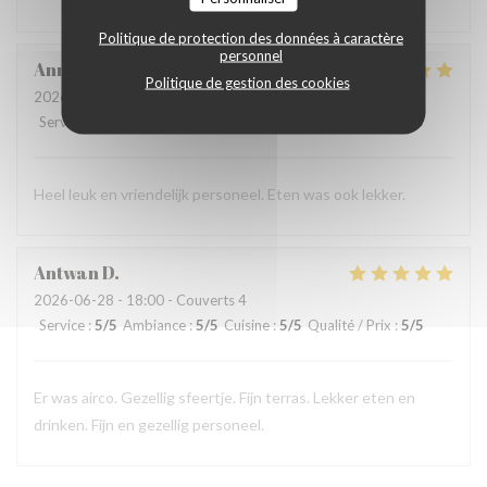
Politique de protection des données à caractère
personnel
Annemie
S
Politique de gestion des cookies
2026-07-03
- 17:15 - Couverts 4
Service
:
5
/5
Ambiance
:
3
/5
Cuisine
:
4
/5
Qualité / Prix
:
4
/5
Heel leuk en vriendelijk personeel. Eten was ook lekker.
Antwan
D
2026-06-28
- 18:00 - Couverts 4
Service
:
5
/5
Ambiance
:
5
/5
Cuisine
:
5
/5
Qualité / Prix
:
5
/5
Er was airco. Gezellig sfeertje. Fijn terras. Lekker eten en
drinken. Fijn en gezellig personeel.