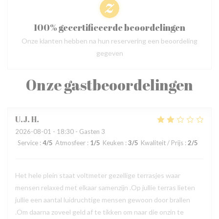
100% gecertificeerde beoordelingen
Onze klanten hebben na hun reservering een beoordeling
gegeven
Onze gastbeoordelingen
U.J.
H
2026-08-01
- 18:30 - Gasten 3
Service
:
4
/5
Atmosfeer
:
1
/5
Keuken
:
3
/5
Kwaliteit / Prijs
:
2
/5
Het hele plein staat voltmeter gezellige terrasjes waar
mensen relaxed met elkaar samenzijn .Op jullie terras lieten
jullie een aantal luidruchtige mensen gewoon door brallen
.Om daarna zoveel geld af te tikken om naar die onzin te