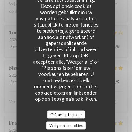
Wij vinden shareable fusion gerechten heerlijk. Wellicht om
Deze optionele cookies
op de kaart te zetten en een paar keer per jaar te variëren
worden gebruikt om uw
navigatie te analyseren, het
sitepubliek te meten, functies
te bieden (bijv. gerelateerd
Tonnie
V
aan sociale netwerken) of
2026-07-21
- 17:30 - Gasten 8
gepersonaliseerde
Service
:
5
/5
Atmosfeer
:
4
/5
Keuken
:
5
/5
Kwaliteit / Prijs
:
4
/5
advertenties of inhoud weer
te geven. Klik op 'OK,
accepteer alle', 'Weiger alle' of
Sharissa
K
'Personaliseer' om uw
voorkeuren te beheren. U
2026-07-04
- 12:30 - Gasten 2
kunt uw keuzes op elk
Service
:
5
/5
Atmosfeer
:
5
/5
Keuken
:
5
/5
Kwaliteit / Prijs
:
5
/5
moment wijzigen door op het
cookiepictogram linksonder
op de sitepagina's te klikken.
Vriendelijk personeel en goed eten! Wat wil je nog meer? :)
OK, accepteer alle
Frank
A
Weiger alle cookies
2026-07-04
- 18:00 - Gasten 2