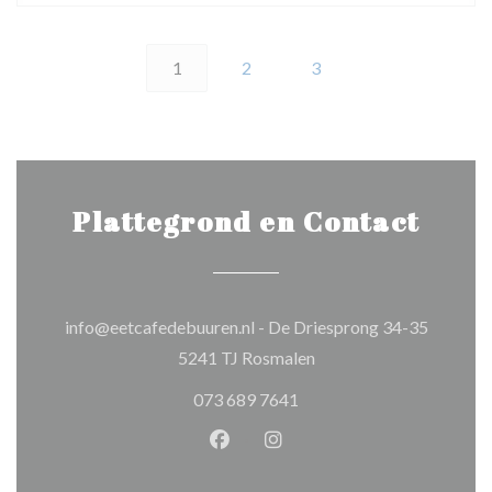
1
2
3
Plattegrond en Contact
info@eetcafedebuuren.nl - De Driesprong 34-35
((opent in een nieuw ven
5241 TJ Rosmalen
073 689 7641
Facebook ((opent in een nieuw 
Instagram ((opent in een 