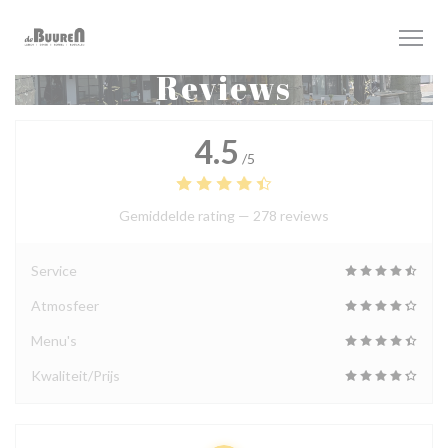
Cookies beheer paneel
Reviews
4.5
/5
Gemiddelde rating —
278 reviews
Service
Atmosfeer
Menu's
Kwaliteit/Prijs