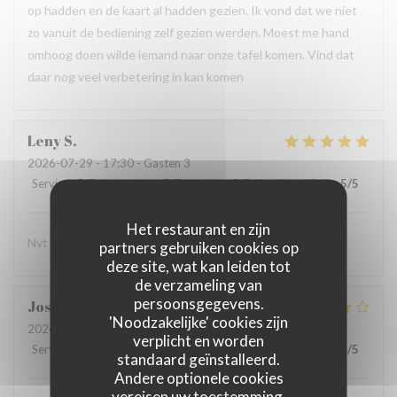
op hadden en de kaart al hadden gezien. Ik vond dat we niet
zo vanuit de bediening zelf gezien werden. Moest me hand
omhoog doen wilde iemand naar onze tafel komen. Vind dat
daar nog veel verbetering in kan komen
Leny
S
2026-07-29
- 17:30 - Gasten 3
Service
:
5
/5
Atmosfeer
:
5
/5
Keuken
:
5
/5
Kwaliteit / Prijs
:
5
/5
Het restaurant en zijn
Nvt
partners gebruiken cookies op
deze site, wat kan leiden tot
de verzameling van
persoonsgegevens.
Jos
D
'Noodzakelijke' cookies zijn
2026-07-24
- 19:00 - Gasten 2
verplicht en worden
Service
:
5
/5
Atmosfeer
:
5
/5
Keuken
:
4
/5
Kwaliteit / Prijs
:
4
/5
standaard geïnstalleerd.
Andere optionele cookies
vereisen uw toestemming.