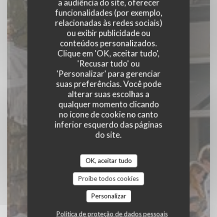
a audiência do site, oferecer
funcionalidades (por exemplo,
relacionadas às redes sociais)
de Buuren
ou exibir publicidade ou
conteúdos personalizados.
Clique em 'OK, aceitar tudo',
|
ROSMALEN
'Recusar tudo' ou
'Personalizar' para gerenciar
RESERVAR UMA MESA
suas preferências. Você pode
alterar suas escolhas a
qualquer momento clicando
no ícone de cookie no canto
inferior esquerdo das páginas
do site.
OK, aceitar tudo
Proíbe todos cookies
Personalizar
Política de proteção de dados pessoais