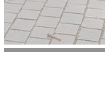
de Buuren
De Buuren, um movimentado café (jantares) no
coração de Rosmalen. Em casa para um lanche
saboroso e uma bebida deliciosa. Também para
sua festa, drinks ou ponto de encontro