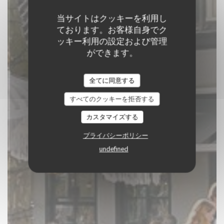
当サイトはクッキーを利用し
ております。お客様自身でク
ッキー利用の設定および管理
ができます。
de Buuren
全てに同意する
レストラン - バー
|
ROSMALEN
すべてのクッキーを拒否する
予約
カスタマイズする
プライバシーポリシー
undefined