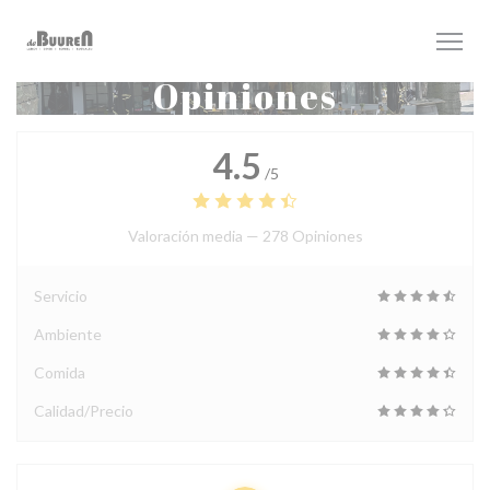
Personalización de sus opciones de cookies
Opiniones
4.5
/5
Valoración media —
278 Opiniones
Servicio
Ambiente
Comida
Calidad/Precio