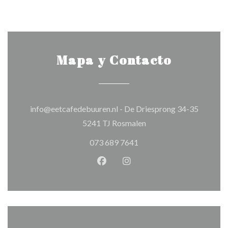
Mapa y Contacto
info@eetcafedebuuren.nl - De Driesprong 34-35
((abre en una nueva ven
5241 TJ Rosmalen
073 689 7641
Facebook ((abre en una nueva v
Instagram ((abre en una 