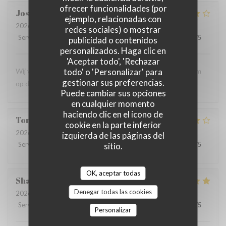
ofrecer funcionalidades (por
Jos
D
ejemplo, relacionadas con
2026-07-24
- 19:00 - Invitados 2
redes sociales) o mostrar
Servicio
:
5
/5
Ambiente
:
5
/5
Menú
:
4
/5
Calidad / Precio
:
4
/5
publicidad o contenidos
personalizados. Haga clic en
'Aceptar todo', 'Rechazar
Wij vinden shareable fusion gerechten heerlijk. Wellicht om
todo' o 'Personalizar' para
gestionar sus preferencias.
op de kaart te zetten en een paar keer per jaar te variëren
Puede cambiar sus opciones
en cualquier momento
haciendo clic en el icono de
Tonnie
V
cookie en la parte inferior
2026-07-21
- 17:30 - Invitados 8
izquierda de las páginas del
Servicio
:
5
/5
Ambiente
:
4
/5
Menú
:
5
/5
Calidad / Precio
:
4
/5
sitio.
OK, aceptar todas
Sharissa
K
Denegar todas las cookies
2026-07-04
- 12:30 - Invitados 2
Servicio
:
5
/5
Ambiente
:
5
/5
Menú
:
5
/5
Calidad / Precio
:
5
/5
Personalizar