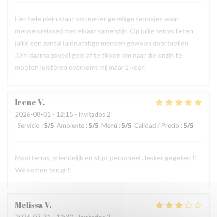
Het hele plein staat voltmeter gezellige terrasjes waar
mensen relaxed met elkaar samenzijn .Op jullie terras lieten
jullie een aantal luidruchtige mensen gewoon door brallen
.Om daarna zoveel geld af te tikken om naar die onzin te
moeten luisteren overkomt mij maar 1 keer!
Irene
V
2026-08-01
- 12:15 - Invitados 2
Servicio
:
5
/5
Ambiente
:
5
/5
Menú
:
5
/5
Calidad / Precio
:
5
/5
Mooi terras, vriendelijk en stipt personeel...lekker gegeten !!
We komen terug !!
Melissa
V