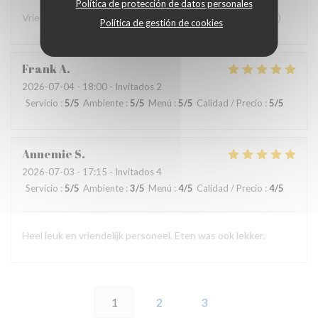
Política de protección de datos personales
Vriendelijk personeel en goed eten! Wat wil je nog meer? :)
Política de gestión de cookies
Frank
A
2026-07-04
- 18:00 - Invitados 2
Servicio
:
5
/5
Ambiente
:
5
/5
Menú
:
5
/5
Calidad / Precio
:
5
/5
Annemie
S
2026-07-03
- 17:15 - Invitados 4
Servicio
:
5
/5
Ambiente
:
3
/5
Menú
:
4
/5
Calidad / Precio
:
4
/5
Heel leuk en vriendelijk personeel. Eten was ook lekker.
1
2
3